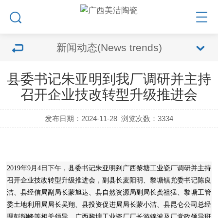
新闻动态(News trends)
县委书记朱亚明到我厂调研并主持
召开企业技改转型升级推进会
发布日期：2024-11-28
浏览次数：
3334
2019
年
9
月
4
日下午，
县委书记朱亚明到
广西黎塘工业瓷厂
调研并主持
召开企业
技改
转型
升级推进会，副县长麦阳明
、
黎塘镇党委书记陈良
洁、县经信局
副局长
蒙旭达、
县
自然资源局
副局长
龚祖猛、黎塘工管
委土地利用局局长吴翔、县投资促进局局长蒙小洁
、
县昆仑公司总经
理彭韶峰等
相关领导、广西黎塘工业瓷厂
厂长游锦波及厂党政领导班